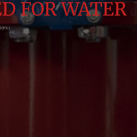
D FOR WATER
drici