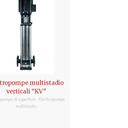
ttropompe multistadio
verticali “KV”
opompe di superficie - Elettropompe
multistadio