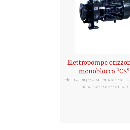
Elettropompe orizzon
monoblocco “CS”
Elettropompe di superficie - Elet
monoblocco e asse nudo