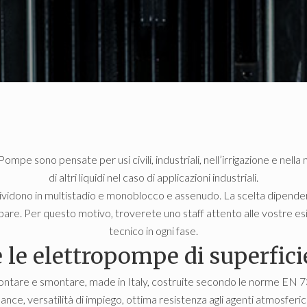
mpe sono pensate per usi civili, industriali, nell’irrigazione e nel
di altri liquidi nel caso di applicazioni industriali.
dividono in multistadio e monoblocco e assenudo. La scelta dipender
are. Per questo motivo, troverete uno staff attento alle vostre esig
tecnico in ogni fase.
e le elettropompe di superfic
ntare e smontare, made in Italy, costruite secondo le norme EN 733
ce, versatilità di impiego, ottima resistenza agli agenti atmosferici