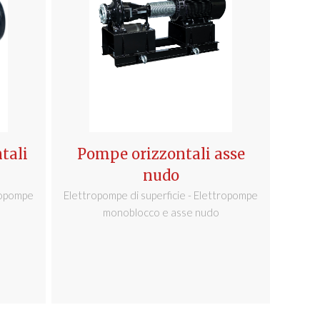
tali
Pompe orizzontali asse
nudo
tropompe
Elettropompe di superficie - Elettropompe
monoblocco e asse nudo