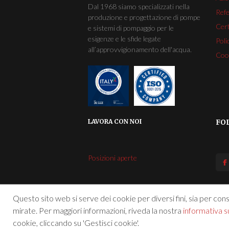
Dal 1968 siamo specializzati nella
Ref
produzione e progettazione di pompe
Cert
e sistemi di pompaggio per le
esigenze e le sfide legate
Poli
all’approvvigionamento dell'acqua.
Cook
LAVORA CON NOI
FO
Posizioni aperte
Questo sito web si serve dei cookie per diversi fini, sia per conse
mirate. Per maggiori informazioni, riveda la nostra
informativa su
cookie, cliccando su 'Gestisci cookie'.