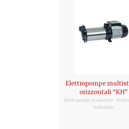
Elettropompe multist
orizzontali “KH”
Elettropompe di superficie - Elet
multistadio