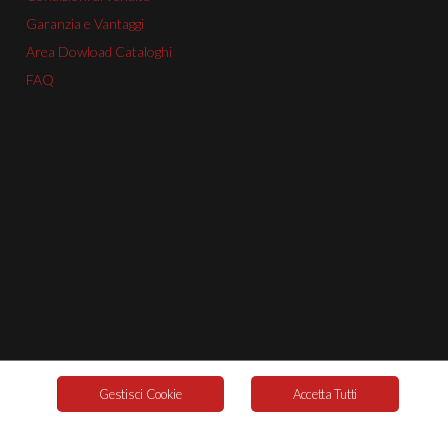
Garanzia e Vantaggi
Area Dowload Cataloghi
FAQ
Gestisci Cookie
Accetta Tutti
Cookie Policy
© 2026. Powered By
Labonext
.