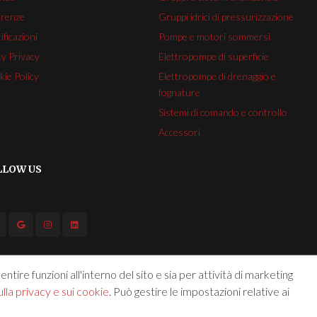
erenze
Gruppi idrici di pressurizzazione
ificazioni
Pompe e motori sommersi
cy Privacy
Elettropompe di superficie
ie Policy
Elettropompe di drenaggio e
fognature
Sistemi di comando e controllo
Accessori
LLOW US
ntire funzioni all'interno del sito e sia per attività di marketing
lla privacy e sui cookie
. Può gestire le impostazioni relative ai