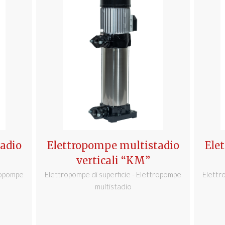
adio
Elettropompe multistadio
Ele
verticali “KM”
tropompe
Elettropompe di superficie - Elettropompe
Elettr
multistadio