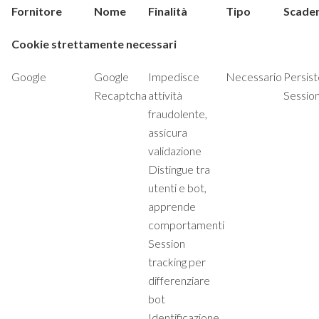
Fornitore
Nome
Finalità
Tipo
Scade
Cookie strettamente necessari
Google
Google
Impedisce
Necessario
Persist
Recaptcha
attività
Sessio
fraudolente,
assicura
validazione
Distingue tra
utenti e bot,
apprende
comportamenti
Session
tracking per
differenziare
bot
Identificazione