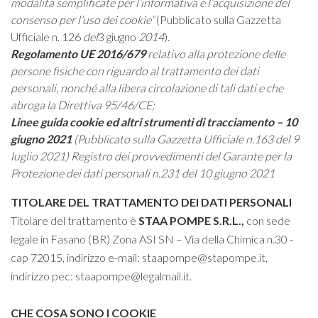
modalità semplificate per l’informativa e l’acquisizione del
consenso per l’uso dei cookie”
(Pubblicato sulla Gazzetta
Ufficiale n. 126
del
3 giugno
2014
)
.
Regolamento UE 2016/679
relativo alla protezione delle
persone fisiche con riguardo al trattamento dei dati
personali, nonché alla libera circolazione di tali dati e che
abroga la Direttiva 95/46/CE;
Linee guida cookie ed altri strumenti di tracciamento – 10
giugno 2021
(Pubblicato sulla Gazzetta Ufficiale n.163 del 9
luglio 2021) Registro dei provvedimenti del Garante per la
Protezione dei dati personali n.231 del 10 giugno 2021
TITOLARE DEL TRATTAMENTO DEI DATI PERSONALI
Titolare del trattamento è
STAA POMPE S.R.L.
,
con sede
legale in Fasano (BR) Zona ASI SN – Via della Chimica n.30 -
cap 72015, indirizzo e-mail:
staapompe@stapompe.it
,
indirizzo pec:
staapompe@legalmail.it
.
CHE COSA SONO I COOKIE