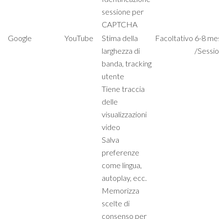
sessione per
CAPTCHA
Google
YouTube
Stima della
Facoltativo
6-8 me
larghezza di
/Sessi
banda, tracking
utente
Tiene traccia
delle
visualizzazioni
video
Salva
preferenze
come lingua,
autoplay, ecc.
Memorizza
scelte di
consenso per