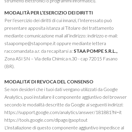
strumenti elettronici o programmi informatici).
MODALITÀ PER L’ESERCIZIO DEI DIRITTI
Per l’esercizio dei diritti di cui innanzi, l’Interessato può
presentare apposita istanza al Titolare del trattamento
mediante comunicazione mail all’indirizzo: indirizzo e-mail:
staapompe@stapompe.it
oppure mediante lettera
raccomandata a.r. da recapitarsi a:
STAA POMPE S.R.L.
,
Zona
ASI SN – Via della Chimica n.30 - cap 72015 Fasano
(BR).
MODALITA’ DI REVOCA DEL CONSENSO
Se non desideri che i tuoi dati vengano utilizzati da Google
Analytics, puoi installare il componente aggiuntivo del browser
secondo le modalità descritte da Google ai seguenti indirizzi:
https://support.google.com/analytics/answer/181881?hl=it
https://tools.google.com/dlpage/gaoptout
L'installazione di questo componente aggiuntivo impedisce al