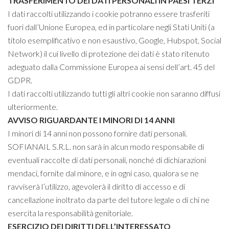
TRASFERIMENTO DEI DATI PERSONALI IN PAESI TERZI
I dati raccolti utilizzando i cookie potranno essere trasferiti
fuori dall’Unione Europea, ed in particolare negli Stati Uniti (a
titolo esemplificativo e non esaustivo, Google, Hubspot, Social
Network) il cui livello di protezione dei dati è stato ritenuto
adeguato dalla Commissione Europea ai sensi dell’art. 45 del
GDPR.
I dati raccolti utilizzando tutti gli altri cookie non saranno diffusi
ulteriormente.
AVVISO RIGUARDANTE I MINORI DI 14 ANNI
I minori di 14 anni non possono fornire dati personali.
SOFIANAIL S.R.L. non sarà in alcun modo responsabile di
eventuali raccolte di dati personali, nonché di dichiarazioni
mendaci, fornite dal minore, e in ogni caso, qualora se ne
ravviserà l’utilizzo, agevolerà il diritto di accesso e di
cancellazione inoltrato da parte del tutore legale o di chi ne
esercita la responsabilità genitoriale.
ESERCIZIO DEI DIRITTI DELL’INTERESSATO