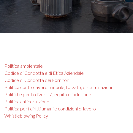
Politica ambientale
Codice di Condotta e di Etica Aziendale
Codice di Condotta dei Fornitori
Politica contro lavoro minorile, forzato, discriminazioni
Politiche per la diversità, equità e inclusione
Politica anticorruzione
Politica per i diritti umani e condizioni di lavoro
Whistleblowing Policy