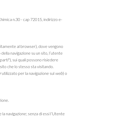
imica n.30 - cap 72015, indirizzo e-
 (solitamente al browser), dove vengono
della navigazione su un sito, l’utente
arti"), sui quali possono risiedere
 sito che lo stesso sta visitando.
r
utilizzato per la navigazione sul
web
) o
zione.
la navigazione; senza di essi l’Utente