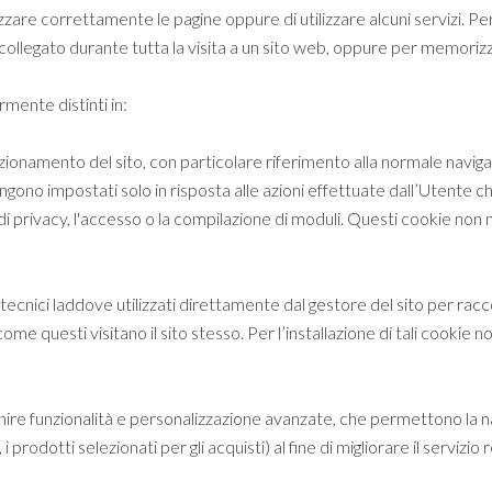
zzare correttamente le pagine oppure di utilizzare alcuni servizi. P
ollegato durante tutta la visita a un sito web, oppure per memorizzar
mente distinti in:
ionamento del sito, con particolare riferimento alla normale navigaz
ngono impostati solo in risposta alle azioni effettuate dall’Utente ch
i privacy, l'accesso o la compilazione di moduli. Questi cookie non
tecnici laddove utilizzati direttamente dal gestore del sito per racc
ome questi visitano il sito stesso. Per l’installazione di tali cookie 
nire funzionalità e personalizzazione avanzate, che permettono la nav
i prodotti selezionati per gli acquisti) al fine di migliorare il servizio 