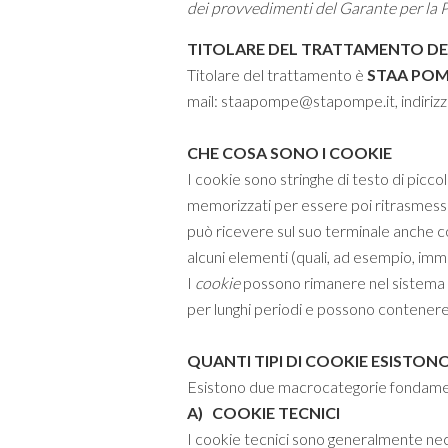
dei provvedimenti del Garante per la P
TITOLARE DEL TRATTAMENTO DEI
Titolare del trattamento è
STAA POMP
mail:
staapompe@stapompe.it
, indiri
CHE COSA SONO I COOKIE
I cookie sono stringhe di testo di picco
memorizzati per essere poi ritrasmessi a
può ricevere sul suo terminale anche coo
alcuni elementi (quali, ad esempio, immag
I
cookie
possono rimanere nel sistema pe
per lunghi periodi e possono contenere 
QUANTI TIPI DI COOKIE ESISTON
Esistono due macrocategorie fondamenta
A) COOKIE TECNICI
I cookie tecnici sono generalmente nec