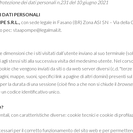
rotezione dei dati personali n.231 del 10 giugno 2021
 DATI PERSONALI
E S.R.L.
,
con sede legale in Fasano (BR) Zona ASI SN – Via della Ch
zzo pec:
staapompe@legalmail.it
.
le dimensioni che i siti visitati dall’utente inviano al suo terminale
gli stessi siti alla successiva visita del medesimo utente. Nel corso 
kie che vengono inviati da siti o da web server diversi (c.d. "terze p
ini, mappe, suoni, specifici link a pagine di altri domini) presenti sul
r la durata di una sessione (cioè fino a che non si chiude il
browse
un codice identificativo unico.
O?
li, con caratteristiche diverse: cookie tecnici e cookie di profila
essari per il corretto funzionamento del sito web e per permettere 