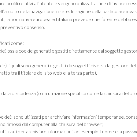
e profili relativi all’utente e vengono utilizzati al fine di inviare mess
’ambito della navigazione in rete. In ragione della particolare invas
utenti, la normativa europea ed italiana prevede che l’utente debb
il preventivo consenso.
ficati come:
kie) ossia cookie generati e gestiti direttamente dal soggetto gestor
ie), i quali sono generati e gestiti da soggetti diversi dal gestore del
ratto tra il titolare del sito web e la terza parte).
a data di scadenza (o da un'azione specifica come la chiusura del 
okie): sono utilizzati per archiviare informazioni temporanee, conse
no rimossi dal computer alla chiusura del browser;
utilizzati per archiviare informazioni, ad esempio il nome e la pass