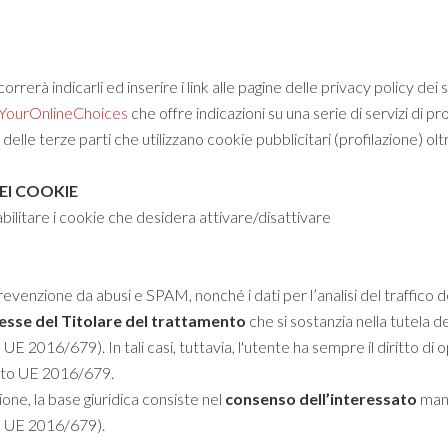
rerà indicarli ed inserire i link alle pagine delle privacy policy dei s
YourOnlineChoices
che offre indicazioni su una serie di servizi di p
elle terze parti che utilizzano cookie pubblicitari (profilazione) oltre
EI COOKIE
sabilitare i cookie che desidera attivare/disattivare
 prevenzione da abusi e SPAM, nonché i dati per l’analisi del traffico d
resse
del Titolare del trattamento
che si sostanzia nella tutela del
E 2016/679). In tali casi, tuttavia, l'utente ha sempre il diritto di o
mento UE 2016/679.
ione, la base giuridica consiste nel
consenso dell’interessato
manif
o UE 2016/679).