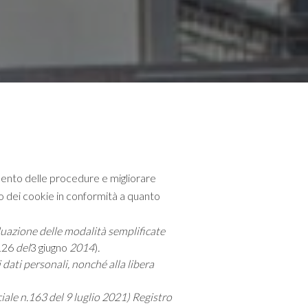
amento delle procedure e migliorare
so dei cookie in conformità a quanto
duazione delle modalità semplificate
 126
del
3 giugno
2014
)
.
 dati personali, nonché alla libera
iale n.163 del 9 luglio 2021) Registro