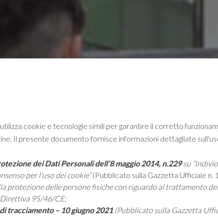
tilizza cookie e tecnologie simili per garantire il corretto funzion
nline. Il presente documento fornisce informazioni dettagliate sull'u
tezione dei Dati Personali dell’8 maggio 2014, n.229
su “Indivi
consenso per l’uso dei cookie”
(Pubblicato sulla Gazzetta Ufficiale n.
lla protezione delle persone fisiche con riguardo al trattamento dei
a Direttiva 95/46/CE;
i di tracciamento – 10 giugno 2021
(Pubblicato sulla Gazzetta Uffic