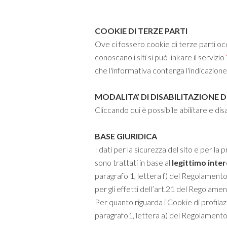
COOKIE DI TERZE PARTI
Ove ci fossero cookie di terze parti occor
conoscano i siti si può linkare il servizio
che l'informativa contenga l'indicazione d
MODALITA’ DI DISABILITAZIONE D
Cliccando qui è
possibile abilitare e di
BASE GIURIDICA
I dati per la sicurezza del sito e per la
sono trattati in base al
legittimo inte
paragrafo 1, lettera f) del Regolamento U
per gli effetti dell’art.21 del Regola
Per quanto riguarda i Cookie di profilaz
paragrafo1, lettera a) del Regolament