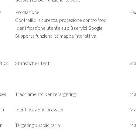
s
Profilazione
Fac
Controlli di sicurezza, protezione contro frodi
Identificazione utente su più servizi Google
Supporta funzionalità mappa interattiva
tics
Statistiche utenti
Sta
xel
Tracciamento per retargeting
Ma
in
Identificazione browser
Ma
r
Targeting pubblicitario
Ma