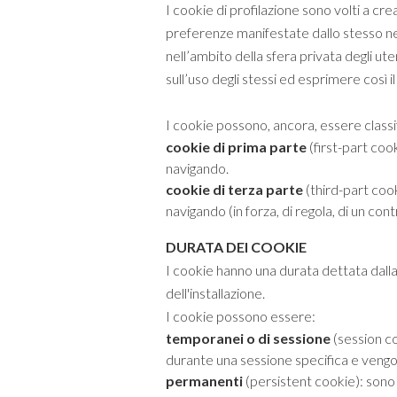
I cookie di profilazione sono volti a crear
preferenze manifestate dallo stesso nell
nell’ambito della sfera privata degli 
sull’uso degli stessi ed esprimere così 
I cookie possono, ancora, essere classi
cookie di prima parte
(first-part coo
navigando.
cookie di terza parte
(third-part cook
navigando (in forza, di regola, di un cont
DURATA DEI COOKIE
I cookie hanno una durata dettata dall
dell'installazione.
I cookie possono essere:
temporanei o di sessione
(session co
durante una sessione specifica e vengo
permanenti
(persistent cookie): sono 