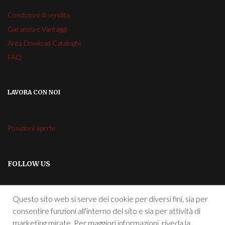
Condizioni di vendita
Garanzia e Vantaggi
Area Dowload Cataloghi
FAQ
LAVORA CON NOI
Posizioni aperte
FOLLOW US
Questo sito web si serve dei cookie per diversi fini, sia per
consentire funzioni all'interno del sito e sia per attività di
marketing mirate. Per maggiori informazioni, riveda la