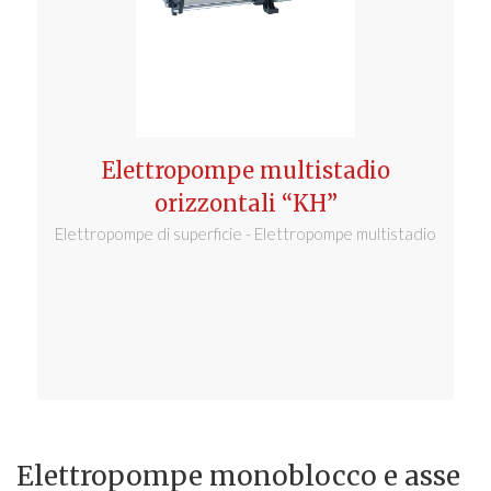
li
Elettropompe multistadio
E
orizzontali “KH”
io
Elettropompe di superficie - Elettropompe multistadio
E
Elettropompe monoblocco e asse