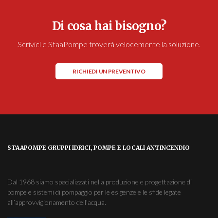
Di cosa hai bisogno?
Scrivici e StaaPompe troverà velocemente la soluzione.
RICHIEDI UN PREVENTIVO
STAAPOMPE GRUPPI IDRICI, POMPE E LOCALI ANTINCENDIO
Dal 1968 siamo specializzati nella produzione e progettazione di
pompe e sistemi di pompaggio per le esigenze e le sfide legate
all’approvvigionamento dell'acqua.