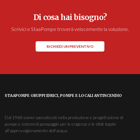
Di cosa hai bisogno?
Scrivici e StaaPompe troverà velocemente la soluzione.
RICHIEDI UN PREVENTIVO
STAAPOMPE GRUPPI IDRICI, POMPE E LOCALI ANTINCENDIO
Dal 1968 siamo specializzati nella produzione e progettazione di
pompe e sistemi di pompaggio per le esigenze e le sfide legate
all’approvvigionamento dell'acqua.