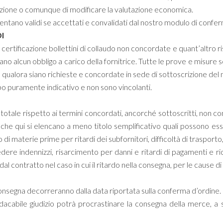
tuzione o comunque di modificare la valutazione economica.
iventano validi se accettati e convalidati dal nostro modulo di confer
I
ertificazione bollettini di collaudo non concordate e quant’altro risu
no alcun obbligo a carico della fornitrice. Tutte le prove e misure so
ualora siano richieste e concordate in sede di sottoscrizione del 
po puramente indicativo e non sono vincolanti.
 totale rispetto ai termini concordati, ancorché sottoscritti, non c
 che qui si elencano a meno titolo semplificativo quali possono esser
materie prime per ritardi dei subfornitori, difficoltà di trasporto, 
dere indennizzi, risarcimento per danni e ritardi di pagamenti e ric
 dal contratto nel caso in cui il ritardo nella consegna, per le cause di
consegna decorreranno dalla data riportata sulla conferma d’ordine.
acabile giudizio potrà procrastinare la consegna della merce, a s