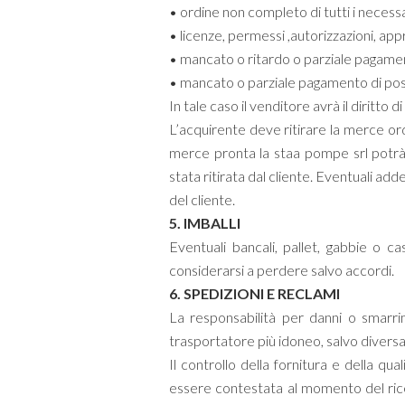
• ordine non completo di tutti i necessa
• licenze, permessi ,autorizzazioni, ap
• mancato o ritardo o parziale pagame
• mancato o parziale pagamento di pos
In tale caso il venditore avrà il diritto d
L’acquirente deve ritirare la merce or
merce pronta la staa pompe srl potrà
stata ritirata dal cliente. Eventuali add
del cliente.
5. IMBALLI
Eventuali bancali, pallet, gabbie o ca
considerarsi a perdere salvo accordi.
6. SPEDIZIONI E RECLAMI
La responsabilità per danni o smarri
trasportatore più idoneo, salvo diversa
Il controllo della fornitura e della qu
essere contestata al momento del rice