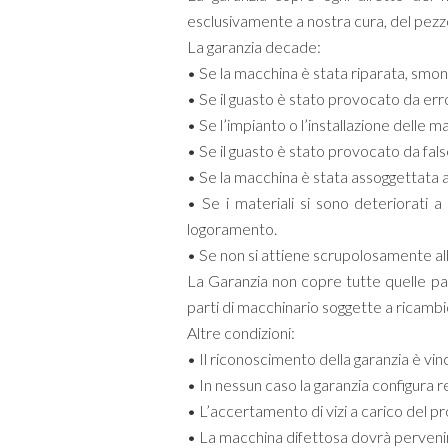
esclusivamente a nostra cura, del pezz
La garanzia decade:
• Se la macchina è stata riparata, sm
• Se il guasto è stato provocato da er
• Se l’impianto o l’installazione delle 
• Se il guasto è stato provocato da fa
• Se la macchina è stata assoggettata a s
• Se i materiali si sono deteriorati 
logoramento.
• Se non si attiene scrupolosamente al
La Garanzia non copre tutte quelle par
parti di macchinario soggette a ricambio p
Altre condizioni:
• Il riconoscimento della garanzia è vi
• In nessun caso la garanzia configura r
• L’accertamento di vizi a carico del p
• La macchina difettosa dovrà pervenir