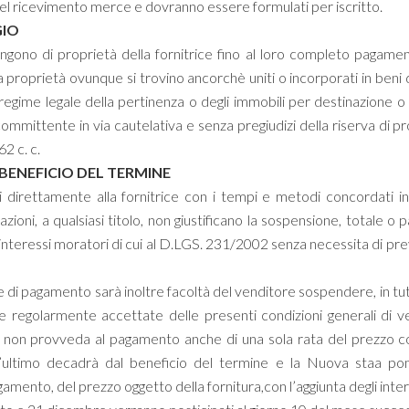
del ricevimento merce e dovranno essere formulati per iscritto.
GIO
angono di proprietà della fornitrice fino al loro completo pagame
 la proprietà ovunque si trovino ancorchè uniti o incorporati in beni
 regime legale della pertinenza o degli immobili per destinazione o i
committente in via cautelativa e senza pregiudizi della riserva di p
762 c. c.
BENEFICIO DEL TERMINE
 direttamente alla fornitrice con i tempi e metodi concordati in
zioni, a qualsiasi titolo, non giustificano la sospensione, totale o 
interessi moratori di cui al D.LGS. 231/2002 senza necessita di pre
 di pagamento sarà inoltre facoltà del venditore sospendere, in tut
 regolarmente accettate delle presenti condizioni generali di ven
e non provveda al pagamento anche di una sola rata del prezzo co
est’ultimo decadrà dal beneficio del termine e la Nuova staa pom
mento, del prezzo oggetto della fornitura,con l’aggiunta degli inte