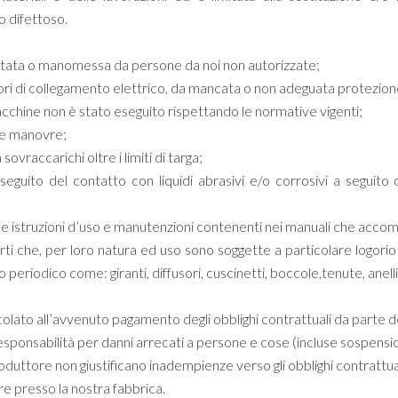
o difettoso.
ontata o manomessa da persone da noi non autorizzate;
rori di collegamento elettrico, da mancata o non adeguata protezion
macchine non è stato eseguito rispettando le normative vigenti;
lse manovre;
ovraccarichi oltre i limiti di targa;
a seguito del contatto con liquidi abrasivi e/o corrosivi a seguit
le istruzioni d’uso e manutenzioni contenenti nei manuali che acco
ti che, per loro natura ed uso sono soggette a particolare logorio
eriodico come: giranti, diffusori, cuscinetti, boccole,tenute, anelli, c
ncolato all’avvenuto pagamento degli obblighi contrattuali da parte 
esponsabilità per danni arrecati a persone e cose (incluse sospensio
roduttore non giustificano inadempienze verso gli obblighi contrattua
e presso la nostra fabbrica.