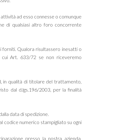
sivo.
 le attività ad esso connesse o comunque
 di qualsiasi altro foro concorrente
 forniti. Qualora risultassero inesatti o
 di cui Art. 633/72 se non riceveremo
 in qualità di titolare del trattamento,
isto dal d.lgs.196/2003, per la finalità
dalla data di spedizione.
dal codice numerico stampigliato su ogni
 riparazione presso la nostra azienda,