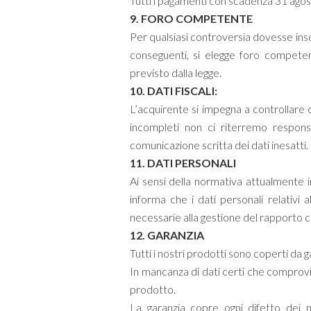
Tutti i pagamenti con scadenza 31 agos
9. FORO COMPETENTE
Per qualsiasi controversia dovesse inso
conseguenti, si elegge foro compete
previsto dalla legge.
10. DATI FISCALI:
L’acquirente si impegna a controllare ch
incompleti non ci riterremo responsa
comunicazione scritta dei dati inesatti.
11. DATI PERSONALI
Ai sensi della normativa attualmente in
informa che i dati personali relativi a
necessarie alla gestione del rapporto c
12. GARANZIA
Tutti i nostri prodotti sono coperti da g
In mancanza di dati certi che comprovin
prodotto.
La garanzia copre ogni difetto dei ma