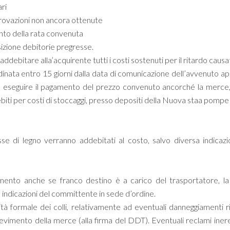
ri
provazioni non ancora ottenute
nto della rata convenuta
izione debitorie pregresse.
i addebitare alla’acquirente tutti i costi sostenuti per il ritardo causat
dinata entro 15 giorni dalla data di comunicazione dell’avvenuto ap
 eseguire il pagamento del prezzo convenuto ancorché la merce,
ebiti per costi di stoccaggi, presso depositi della Nuova staa pompe s
sse di legno verranno addebitati al costo, salvo diversa indicazio
mento anche se franco destino è a carico del trasportatore, l
 indicazioni del committente in sede d’ordine.
alità formale dei colli, relativamente ad eventuali danneggiamenti r
vimento della merce (alla firma del DDT). Eventuali reclami inere