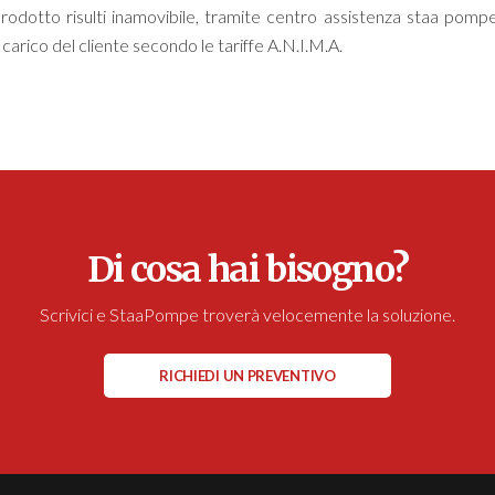
prodotto risulti inamovibile, tramite centro assistenza staa pompe s
 a carico del cliente secondo le tariffe A.N.I.M.A.
Di cosa hai bisogno?
Scrivici e StaaPompe troverà velocemente la soluzione.
RICHIEDI UN PREVENTIVO