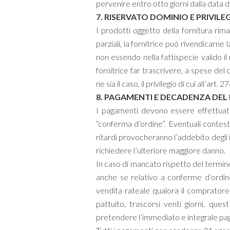
pervenire entro otto giorni dalla data 
7. RISERVATO DOMINIO E PRIVILE
I prodotti oggetto della fornitura rim
parziali, la fornitrice può rivendicarne
non essendo nella fattispecie valido il
fornitrice far trascrivere, a spese del 
ne sia il caso, il privilegio di cui all’art. 2
8. PAGAMENTI E DECADENZA DEL 
I pagamenti devono essere effettuati
“conferma d’ordine”. Eventuali contesta
ritardi provocheranno l’addebito degli 
richiedere l’ulteriore maggiore danno.
In caso di mancato rispetto del termine
anche se relativo a conferme d’ordine
vendita rateale qualora il comprator
pattuito, trascorsi venti giorni, qu
pretendere l’immediato e integrale paga