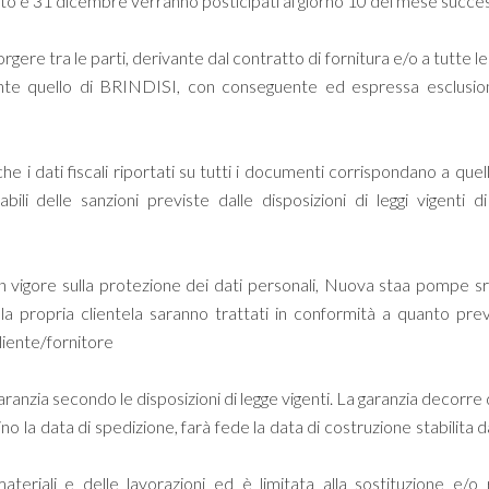
to e 31 dicembre verranno posticipati al giorno 10 del mese succes
rgere tra le parti, derivante dal contratto di fornitura e/o a tutte
nte quello di BRINDISI, con conseguente ed espressa esclusione
e i dati fiscali riportati su tutti i documenti corrispondano a quelli
bili delle sanzioni previste dalle disposizioni di leggi vigenti
 vigore sulla protezione dei dati personali, Nuova staa pompe srl,
lla propria clientela saranno trattati in conformità a quanto prev
liente/fornitore
aranzia secondo le disposizioni di legge vigenti. La garanzia decorre 
o la data di spedizione, farà fede la data di costruzione stabilita 
teriali e delle lavorazioni ed è limitata alla sostituzione e/o