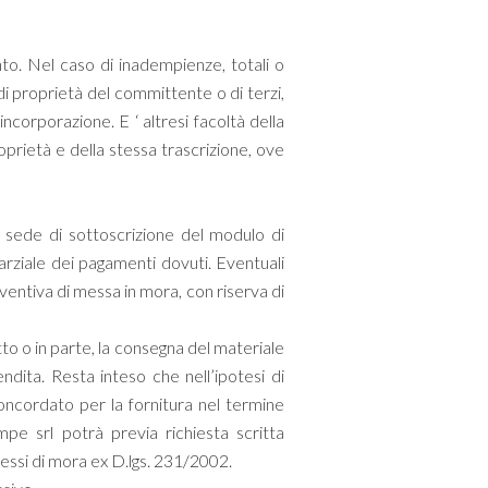
nto. Nel caso di inadempienze, totali o
 di proprietà del committente o di terzi,
ncorporazione. E ‘ altresi facoltà della
roprietà e della stessa trascrizione, ove
 sede di sottoscrizione del modulo di
parziale dei pagamenti dovuti. Eventuali
ventiva di messa in mora, con riserva di
to o in parte, la consegna del materiale
dita. Resta inteso che nell’ipotesi di
ncordato per la fornitura nel termine
pe srl potrà previa richiesta scritta
ressi di mora ex D.lgs. 231/2002.