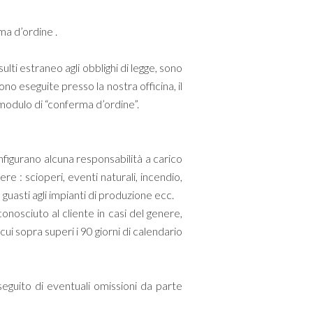
ma d’ordine .
lti estraneo agli obblighi di legge, sono
no eseguite presso la nostra officina, il
modulo di “conferma d’ordine”.
onfigurano alcuna responsabilità a carico
e : scioperi, eventi naturali, incendio,
guasti agli impianti di produzione ecc.
onosciuto al cliente in casi del genere,
 cui sopra superi i 90 giorni di calendario
eguito di eventuali omissioni da parte