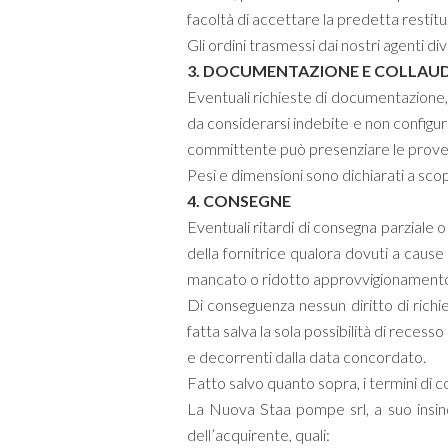
facoltà di accettare la predetta resti
Gli ordini trasmessi dai nostri agenti d
3. DOCUMENTAZIONE E COLLAUD
Eventuali richieste di documentazione, c
da considerarsi indebite e non configura
committente può presenziare le prove q
Pesi e dimensioni sono dichiarati a sco
4. CONSEGNE
Eventuali ritardi di consegna parziale o
della fornitrice qualora dovuti a cause
mancato o ridotto approvvigionamento di 
Di conseguenza nessun diritto di richie
fatta salva la sola possibilità di recesso
e decorrenti dalla data concordato.
Fatto salvo quanto sopra, i termini di 
La Nuova Staa pompe srl, a suo insind
dell’acquirente, quali: