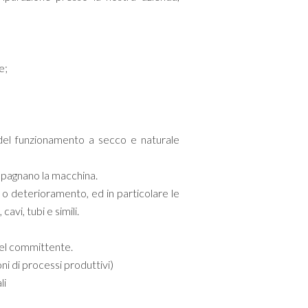
e;
o del funzionamento a secco e naturale
mpagnano la macchina.
 o deterioramento, ed in particolare le
avi, tubi e simili.
del committente.
ni di processi produttivi)
li