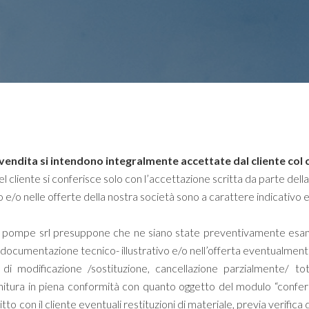
i vendita si intendono integralmente accettate dal cliente col
del cliente si conferisce solo con l’accettazione scritta da parte de
o e/o nelle offerte della nostra società sono a carattere indicativo e
a pompe srl presuppone che ne siano state preventivamente esam
la documentazione tecnico- illustrativo e/o nell’offerta eventualmen
i modificazione /sostituzione, cancellazione parzialmente/ tot
fornitura in piena conformità con quanto oggetto del modulo “confe
tto con il cliente eventuali restituzioni di materiale, previa verifica