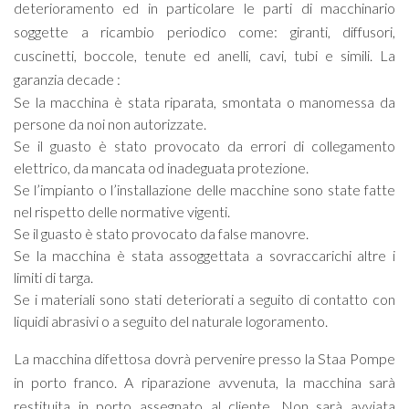
deterioramento ed in particolare le parti di macchinario
soggette a ricambio periodico come: giranti, diffusori,
cuscinetti, boccole, tenute ed anelli, cavi, tubi e simili. La
garanzia decade :
Se la macchina è stata riparata, smontata o manomessa da
persone da noi non autorizzate.
Se il guasto è stato provocato da errori di collegamento
elettrico, da mancata od inadeguata protezione.
Se l’impianto o l’installazione delle macchine sono state fatte
nel rispetto delle normative vigenti.
Se il guasto è stato provocato da false manovre.
Se la macchina è stata assoggettata a sovraccarichi altre i
limiti di targa.
Se i materiali sono stati deteriorati a seguito di contatto con
liquidi abrasivi o a seguito del naturale logoramento.
La macchina difettosa dovrà pervenire presso la Staa Pompe
in porto franco. A riparazione avvenuta, la macchina sarà
restituita in porto assegnato al cliente. Non sarà avviata