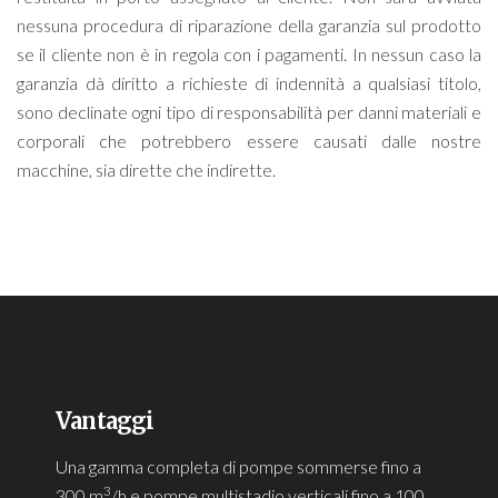
nessuna procedura di riparazione della garanzia sul prodotto
se il cliente non è in regola con i pagamenti. In nessun caso la
garanzia dà diritto a richieste di indennità a qualsiasi titolo,
sono declinate ogni tipo di responsabilità per danni materiali e
corporali che potrebbero essere causati dalle nostre
macchine, sia dirette che indirette.
Vantaggi
Una gamma completa di pompe sommerse fino a
3
300 m
/h e pompe multistadio verticali fino a 100