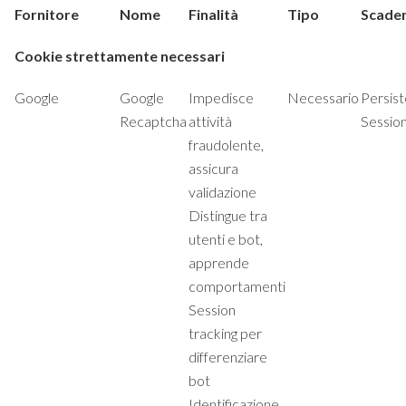
Fornitore
Nome
Finalità
Tipo
Scade
Cookie strettamente necessari
Google
Google
Impedisce
Necessario
Persist
Recaptcha
attività
Sessio
fraudolente,
assicura
validazione
Distingue tra
utenti e bot,
apprende
comportamenti
Session
tracking per
differenziare
bot
Identificazione