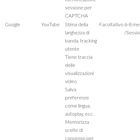
sessione per
CAPTCHA
Google
YouTube
Stima della
Facoltativo
6-8 me
larghezza di
/Sessi
banda, tracking
utente
Tiene traccia
delle
visualizzazioni
video
Salva
preferenze
come lingua,
autoplay, ecc.
Memorizza
scelte di
consenso per