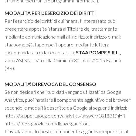
strumenti elettronici o programmi informatici).
MODALITÀ PER L’ESERCIZIO DEI DIRITTI
Per l’esercizio dei diritti di cui innanzi, l’Interessato può
presentare apposita istanza al Titolare del trattamento
mediante comunicazione mail all’indirizzo: indirizzo e-mail:
staapompe@stapompe.it
oppure mediante lettera
raccomandata a.r. da recapitarsi a:
STAA POMPE S.R.L.
,
Zona
ASI SN – Via della Chimica n.30 - cap 72015 Fasano
(BR).
MODALITA’ DI REVOCA DEL CONSENSO
Se non desideri che i tuoi dati vengano utilizzati da Google
Analytics, puoi installare il componente aggiuntivo del browser
secondo le modalità descritte da Google ai seguenti indirizzi:
https://support.google.com/analytics/answer/181881?hl=it
https://tools.google.com/dlpage/gaoptout
L'installazione di questo componente aggiuntivo impedisce al