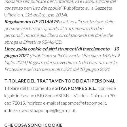
modalità semplificate per l’informativa e l’acquisizione del
consenso per l’uso dei cookie”
(Pubblicato sulla Gazzetta
Ufficiale n. 126
del
3 giugno
2014
)
.
Regolamento UE 2016/679
relativo alla protezione delle
persone fisiche con riguardo al trattamento dei dati
personali, nonché alla libera circolazione di tali dati e che
abroga la Direttiva 95/46/CE;
Linee guida cookie ed altri strumenti di tracciamento – 10
giugno 2021
(Pubblicato sulla Gazzetta Ufficiale n.163 del 9
luglio 2021) Registro dei provvedimenti del Garante per la
Protezione dei dati personali n.231 del 10 giugno 2021
TITOLARE DEL TRATTAMENTO DEI DATI PERSONALI
Titolare del trattamento è
STAA POMPE S.R.L.
,
con sede
legale in Fasano (BR) Zona ASI SN – Via della Chimica n.30 -
cap 72015, indirizzo e-mail:
staapompe@stapompe.it
,
indirizzo pec:
staapompe@legalmail.it
.
CHE COSA SONO I COOKIE