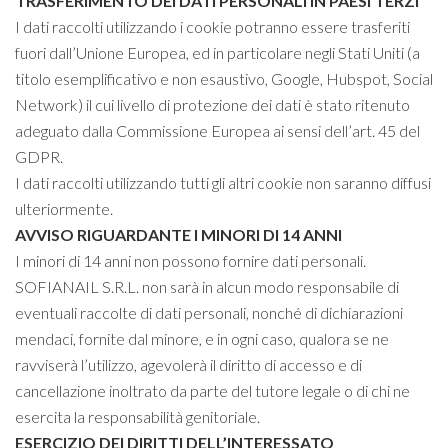
TRASFERIMENTO DEI DATI PERSONALI IN PAESI TERZI
I dati raccolti utilizzando i cookie potranno essere trasferiti
fuori dall’Unione Europea, ed in particolare negli Stati Uniti (a
titolo esemplificativo e non esaustivo, Google, Hubspot, Social
Network) il cui livello di protezione dei dati è stato ritenuto
adeguato dalla Commissione Europea ai sensi dell’art. 45 del
GDPR.
I dati raccolti utilizzando tutti gli altri cookie non saranno diffusi
ulteriormente.
AVVISO RIGUARDANTE I MINORI DI 14 ANNI
I minori di 14 anni non possono fornire dati personali.
SOFIANAIL S.R.L. non sarà in alcun modo responsabile di
eventuali raccolte di dati personali, nonché di dichiarazioni
mendaci, fornite dal minore, e in ogni caso, qualora se ne
ravviserà l’utilizzo, agevolerà il diritto di accesso e di
cancellazione inoltrato da parte del tutore legale o di chi ne
esercita la responsabilità genitoriale.
ESERCIZIO DEI DIRITTI DELL’INTERESSATO