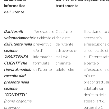
informatico
trattamento
dell’Utente
Dati forniti
Per evadere
Gestire le
Il trattamento 
volontariamente
le richieste di
richieste
necessario
dall’utente nella
preventivo
dell’utente
all’esecuzione d
sezione
e/o di
attraverso e-
un contratto di
“ASSISTENZA
informazioni
mail e/o
cui l’interessat
CLIENTI” che
formulate
chiamate
è parte o
rinvia al modulo
dall’Utente
telefoniche
all’esecuzione d
raccolta dati
misure
presente nella
precontrattuali
sezione
adottate su
“CONTATTI”
richiesta dello
(nome, cognome,
stesso (art.6,
provincia,
paragrafo 1,