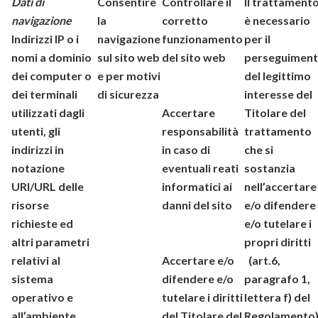
Dati di
Consentire
Controllare il
Il trattament
navigazione
la
corretto
è necessario
Indirizzi IP o i
navigazione
funzionamento
per il
nomi a dominio
sul sito web
del sito web
perseguimen
dei computer o
e per motivi
del legittimo
dei terminali
di sicurezza
interesse del
utilizzati dagli
Accertare
Titolare del
utenti, gli
responsabilità
trattamento
indirizzi in
in caso di
che si
notazione
eventuali reati
sostanzia
URI/URL delle
informatici ai
nell’accertare
risorse
danni del sito
e/o difendere
richieste ed
e/o tutelare i
altri parametri
propri diritti
relativi al
Accertare e/o
(art.6,
sistema
difendere e/o
paragrafo 1,
operativo e
tutelare i diritti
lettera f) del
all’ambiente
del Titolare del
Regolamento