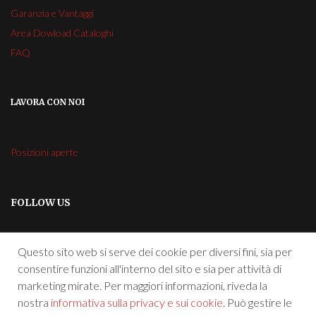
Garanzia e Vantaggi
Area Dowload Cataloghi
FAQ
LAVORA CON NOI
Posizioni aperte
FOLLOW US
Questo sito web si serve dei cookie per diversi fini, sia per
consentire funzioni all'interno del sito e sia per attività di
marketing mirate. Per maggiori informazioni, riveda la
nostra
informativa sulla privacy e sui cookie
. Può gestire le