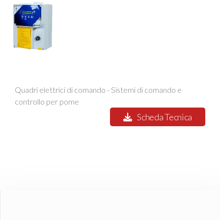
Quadri elettrici di comando - Sistemi di comando e
controllo per pome
Scheda Tecnica