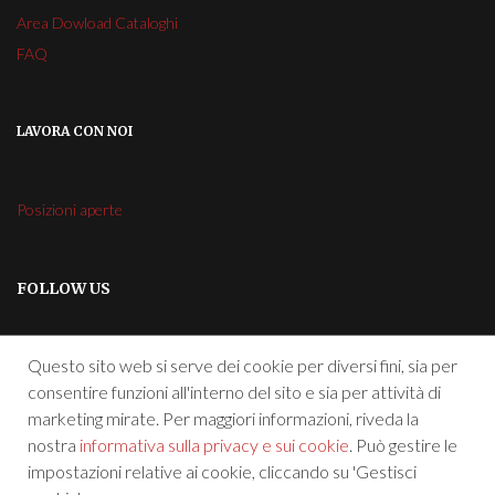
Area Dowload Cataloghi
FAQ
LAVORA CON NOI
Posizioni aperte
FOLLOW US
Questo sito web si serve dei cookie per diversi fini, sia per
consentire funzioni all'interno del sito e sia per attività di
marketing mirate. Per maggiori informazioni, riveda la
nostra
informativa sulla privacy e sui cookie
. Può gestire le
impostazioni relative ai cookie, cliccando su 'Gestisci